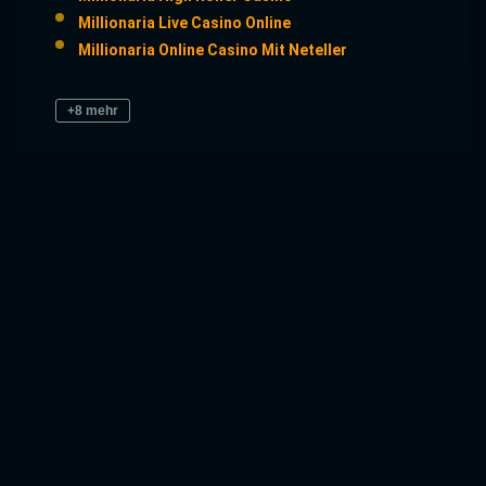
Millionaria Live Casino Online
Millionaria Online Casino Mit Neteller
+8 mehr