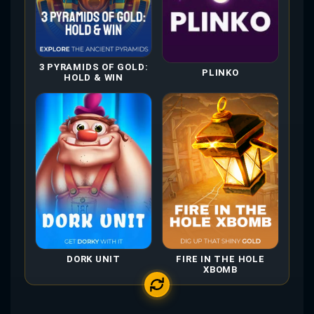
3 PYRAMIDS OF GOLD:
PLINKO
HOLD & WIN
DORK UNIT
FIRE IN THE HOLE
XBOMB