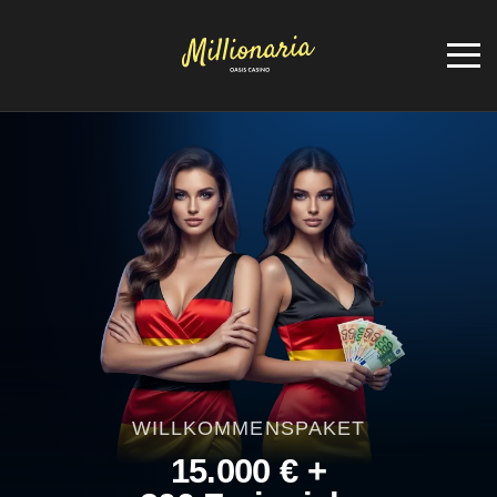
WILLKOMMENSPAKET
15.000 € +