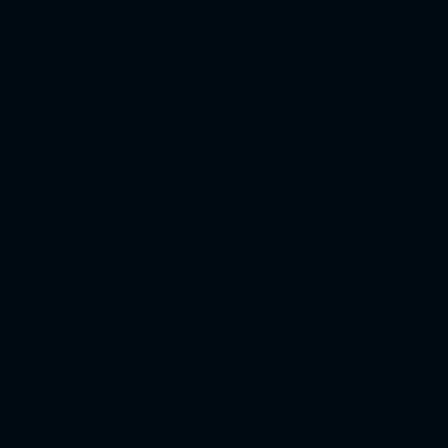
Support
support@millionaria-casino.com