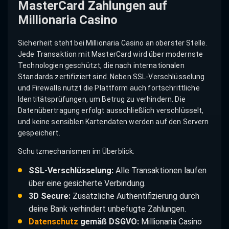
MasterCard Zahlungen auf
Millionaria Casino
Sicherheit steht bei Millionaria Casino an oberster Stelle.
Jede Transaktion mit MasterCard wird über modernste
Technologien geschützt, die nach internationalen
Standards zertifiziert sind. Neben SSL-Verschlüsselung
und Firewalls nutzt die Plattform auch fortschrittliche
Identitätsprüfungen, um Betrug zu verhindern. Die
Datenübertragung erfolgt ausschließlich verschlüsselt,
und keine sensiblen Kartendaten werden auf den Servern
gespeichert.
Schutzmechanismen im Überblick:
SSL-Verschlüsselung:
Alle Transaktionen laufen
über eine gesicherte Verbindung.
3D Secure:
Zusätzliche Authentifizierung durch
deine Bank verhindert unbefugte Zahlungen.
Datenschutz
gemäß DSGVO:
Millionaria Casino