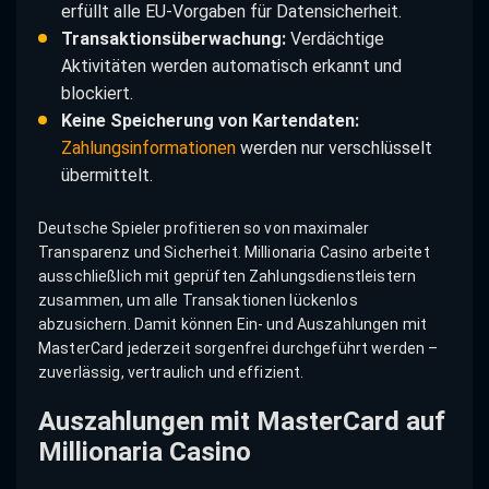
erfüllt alle EU-Vorgaben für Datensicherheit.
Transaktionsüberwachung:
Verdächtige
Aktivitäten werden automatisch erkannt und
blockiert.
Keine Speicherung von Kartendaten:
Zahlungsinformationen
werden nur verschlüsselt
übermittelt.
Deutsche Spieler profitieren so von maximaler
Transparenz und Sicherheit. Millionaria Casino arbeitet
ausschließlich mit geprüften Zahlungsdienstleistern
zusammen, um alle Transaktionen lückenlos
abzusichern. Damit können Ein- und Auszahlungen mit
MasterCard jederzeit sorgenfrei durchgeführt werden –
zuverlässig, vertraulich und effizient.
Auszahlungen mit MasterCard auf
Millionaria Casino