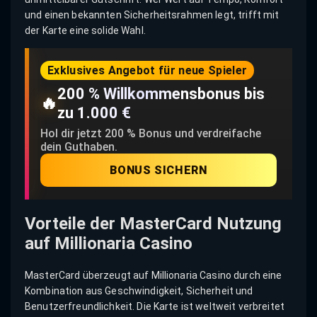
und einen bekannten Sicherheitsrahmen legt, trifft mit
der Karte eine solide Wahl.
Exklusives Angebot für neue Spieler
200 % Willkommensbonus bis
🔥
zu 1.000 €
Hol dir jetzt 200 % Bonus und verdreifache
dein Guthaben.
BONUS SICHERN
Vorteile der MasterCard Nutzung
auf Millionaria Casino
MasterCard überzeugt auf Millionaria Casino durch eine
Kombination aus Geschwindigkeit, Sicherheit und
Benutzerfreundlichkeit. Die Karte ist weltweit verbreitet