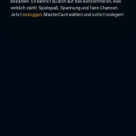
bezahlen. So kannst du dich auf das konzentrieren, was
wirklich zählt: Spielspaß, Spannung und faire Chancen.
Jetzt
einloggen
, MasterCard wählen und sofort loslegen!