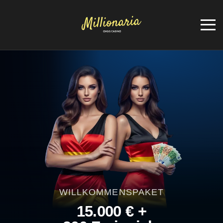
WILLKOMMENSPAKET
15.000 € +