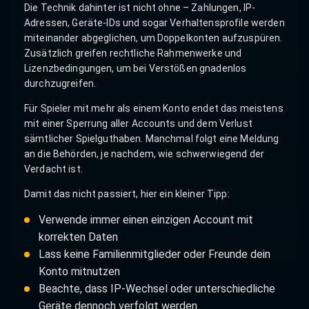
Die Technik dahinter ist nicht ohne – Zahlungen, IP-
Adressen, Geräte-IDs und sogar Verhaltensprofile werden
miteinander abgeglichen, um Doppelkonten aufzuspüren.
Zusätzlich greifen rechtliche Rahmenwerke und
Lizenzbedingungen, um bei Verstößen gnadenlos
durchzugreifen.
Für Spieler mit mehr als einem Konto endet das meistens
mit einer Sperrung aller Accounts und dem Verlust
sämtlicher Spielguthaben. Manchmal folgt eine Meldung
an die Behörden, je nachdem, wie schwerwiegend der
Verdacht ist.
Damit das nicht passiert, hier ein kleiner Tipp:
Verwende immer einen einzigen Account mit
korrekten Daten
Lass keine Familienmitglieder oder Freunde dein
Konto mitnutzen
Beachte, dass IP-Wechsel oder unterschiedliche
Geräte dennoch verfolgt werden