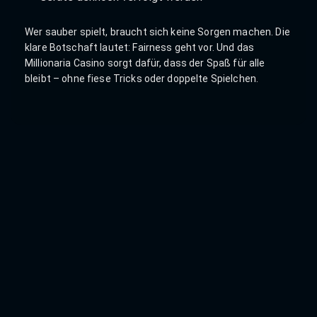
Wer sauber spielt, braucht sich keine Sorgen machen. Die
klare Botschaft lautet: Fairness geht vor. Und das
Millionaria Casino sorgt dafür, dass der Spaß für alle
bleibt – ohne fiese Tricks oder doppelte Spielchen.