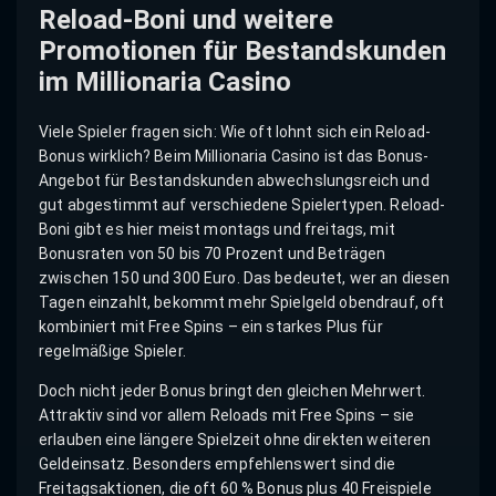
Reload-Boni und weitere
Promotionen für Bestandskunden
im Millionaria Casino
Viele Spieler fragen sich: Wie oft lohnt sich ein Reload-
Bonus wirklich? Beim Millionaria Casino ist das Bonus-
Angebot für Bestandskunden abwechslungsreich und
gut abgestimmt auf verschiedene Spielertypen. Reload-
Boni gibt es hier meist montags und freitags, mit
Bonusraten von 50 bis 70 Prozent und Beträgen
zwischen 150 und 300 Euro. Das bedeutet, wer an diesen
Tagen einzahlt, bekommt mehr Spielgeld obendrauf, oft
kombiniert mit Free Spins – ein starkes Plus für
regelmäßige Spieler.
Doch nicht jeder Bonus bringt den gleichen Mehrwert.
Attraktiv sind vor allem Reloads mit Free Spins – sie
erlauben eine längere Spielzeit ohne direkten weiteren
Geldeinsatz. Besonders empfehlenswert sind die
Freitagsaktionen, die oft 60 % Bonus plus 40 Freispiele