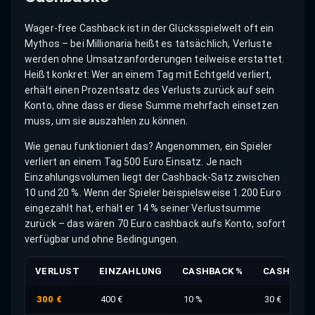
Wager-free Cashback ist in der Glücksspielwelt oft ein
Mythos – bei Millionaria heißt es tatsächlich, Verluste
werden ohne Umsatzanforderungen teilweise erstattet.
Heißt konkret: Wer an einem Tag mit Echtgeld verliert,
erhält einen Prozentsatz des Verlusts zurück auf sein
Konto, ohne dass er diese Summe mehrfach einsetzen
muss, um sie auszahlen zu können.
Wie genau funktioniert das? Angenommen, ein Spieler
verliert an einem Tag 500 Euro Einsatz. Je nach
Einzahlungsvolumen liegt der Cashback-Satz zwischen
10 und 20 %. Wenn der Spieler beispielsweise 1.200 Euro
eingezahlt hat, erhält er 14 % seiner Verlustsumme
zurück – das wären 70 Euro cashback aufs Konto, sofort
verfügbar und ohne Bedingungen.
VERLUST
EINZAHLUNG
CASHBACK %
CASHBACK
300 €
400 €
10 %
30 €