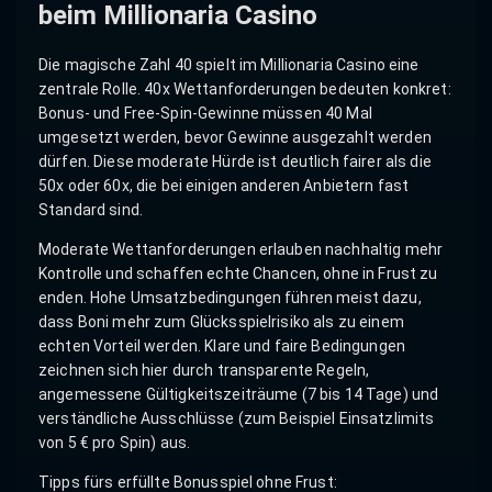
beim Millionaria Casino
Die magische Zahl 40 spielt im Millionaria Casino eine
zentrale Rolle. 40x Wettanforderungen bedeuten konkret:
Bonus- und Free-Spin-Gewinne müssen 40 Mal
umgesetzt werden, bevor Gewinne ausgezahlt werden
dürfen. Diese moderate Hürde ist deutlich fairer als die
50x oder 60x, die bei einigen anderen Anbietern fast
Standard sind.
Moderate Wettanforderungen erlauben nachhaltig mehr
Kontrolle und schaffen echte Chancen, ohne in Frust zu
enden. Hohe Umsatzbedingungen führen meist dazu,
dass Boni mehr zum Glücksspielrisiko als zu einem
echten Vorteil werden. Klare und faire Bedingungen
zeichnen sich hier durch transparente Regeln,
angemessene Gültigkeitszeiträume (7 bis 14 Tage) und
verständliche Ausschlüsse (zum Beispiel Einsatzlimits
von 5 € pro Spin) aus.
Tipps fürs erfüllte Bonusspiel ohne Frust: