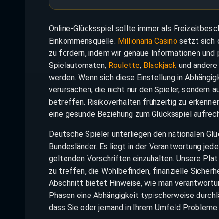
Online-Glücksspiel sollte immer als Freizeitbes
Einkommensquelle.
Millionaria Casino
setzt sich 
zu fördern, indem wir genaue Informationen und p
Spielautomaten,
Roulette
,
Blackjack
und andere 
werden. Wenn sich diese Einstellung in Abhängi
verursachen, die nicht nur den Spieler, sondern 
betreffen. Risikoverhalten frühzeitig zu erken
eine gesunde Beziehung zum Glücksspiel aufrech
Deutsche Spieler unterliegen den nationalen G
Bundesländer. Es liegt in der Verantwortung jede
geltenden Vorschriften einzuhalten. Unsere Plat
zu treffen, die Wohlbefinden, finanzielle Sicherh
Abschnitt bietet Hinweise, wie man verantwortun
Phasen eine Abhängigkeit typischerweise durchlä
dass Sie oder jemand in Ihrem Umfeld Probleme 