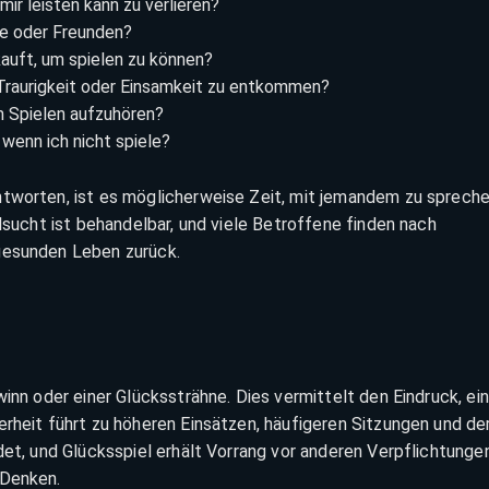
mir leisten kann zu verlieren?
ie oder Freunden?
auft, um spielen zu können?
 Traurigkeit oder Einsamkeit zu entkommen?
m Spielen aufzuhören?
 wenn ich nicht spiele?
ntworten, ist es möglicherweise Zeit, mit jemandem zu sprech
elsucht ist behandelbar, und viele Betroffene finden nach
gesunden Leben zurück.
winn oder einer Glückssträhne. Dies vermittelt den Eindruck, ei
erheit führt zu höheren Einsätzen, häufigeren Sitzungen und de
det, und Glücksspiel erhält Vorrang vor anderen Verpflichtungen
 Denken.