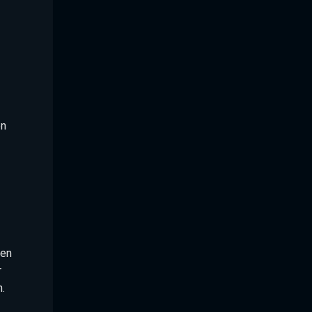
en
nen
r
.