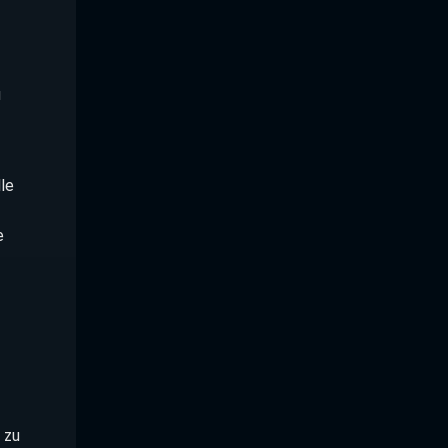
u
e
le
e
 zu