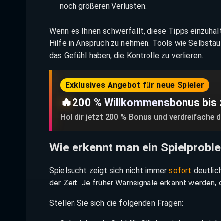
noch größeren Verlusten.
Wenn es Ihnen schwerfällt, diese Tipps einzuhalt
Hilfe in Anspruch zu nehmen. Tools wie Selbsta
das Gefühl haben, die Kontrolle zu verlieren.
Exklusives Angebot für neue Spieler
🔥
200 % Willkommensbonus bis 
Hol dir jetzt 200 % Bonus und verdreifache 
Wie erkennt man ein Spielprobl
Spielsucht zeigt sich nicht immer
sofort
deutlich
der Zeit. Je früher Warnsignale erkannt werden,
Stellen Sie sich die folgenden Fragen: