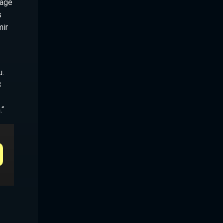
räge
s
mir
u.
8
.“