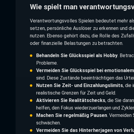
Wie spielt man verantwortungsv
Verantwortungsvolles Spielen bedeutet mehr als
setzen, persönliche Auslöser zu erkennen und di
nutzen. Ebenso gehört dazu, die Rolle des Zufall
oder finanzielle Belastungen zu betrachten.
Behandeln Sie Glücksspiel als Hobby
. Betra
Probleme.
Vermeiden Sie Glücksspiel bei emotionalem
sind. Diese Zustände beeinträchtigen das Urte
Nutzen Sie Zeit- und Einzahlungslimits
, die
realistische Grenzen für Zeit und Geld.
Aktivieren Sie Realitätschecks
, die Sie dara
helfen, den Fokus wiederzuerlangen und Zykle
Machen Sie regelmäßig Pausen
. Vermeiden 
schwächen.
Vermeiden Sie das Hinterherjagen von Verl