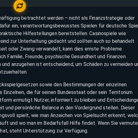
chäftigung betrachtet werden – nicht als Finanzstrategie oder
dafür ein, verantwortungsbewusstes Spielen für deutsche Spie
raktische Hilfestellungen bereitstellen. Casinospiele wie
sind zur Unterhaltung gedacht und sollten auch so behandelt
gkeit oder Zwang verwandelt, kann dies ernste Probleme
auch Familie, Freunde, psychische Gesundheit und Finanzen
nen und anzugehen ist entscheidend, um Schäden zu vermeiden u
tzuerhalten.
lücksspielgesetzen sowie den Bestimmungen der einzelnen
s Einzelnen, die für seinen Bundesstaat oder sein Territorium
tform ermutigt Nutzer, informiert zu bleiben und Entscheidung
eit und persönliche Balance in den Vordergrund stellen. Dieser
gsvoll spielt, wie man Anzeichen von Spielsucht erkennt, wel
uft und wo man im Bedarfsfall Hilfe findet. Wenn Sie vermute
hat, steht Unterstützung zur Verfügung.